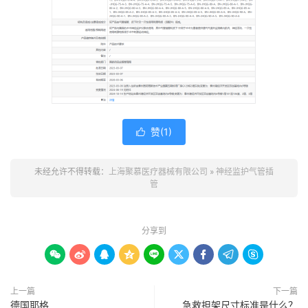
赞(
1
)

未经允许不得转载：
上海聚慕医疗器械有限公司
»
神经监护气管插
管
分享到









上一篇
下一篇
德国耶格
急救担架尺寸标准是什么？