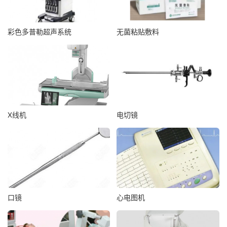
彩色多普勒超声系统
无菌粘贴敷料
X线机
电切镜
口镜
心电图机