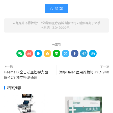
赞(
0
)

未经允许不得转载：
上海聚慕医疗器械有限公司
»
射频等离子体手
术系统（SD-2000型）
分享到









上一篇
下一篇
HaemaTX全自动血栓弹力图
海尔Haier 医用冷藏箱HYC-940
仪-12个独立检测通道
相关推荐