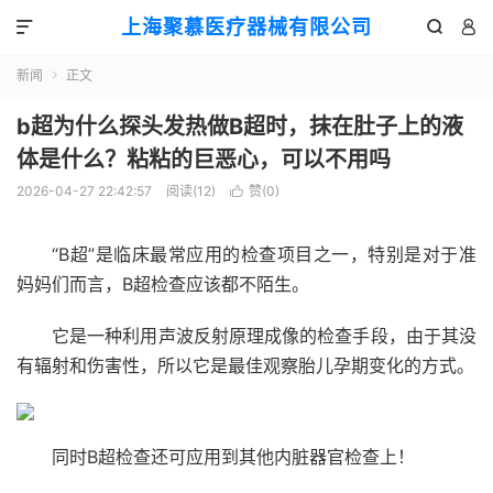
上海聚慕医疗器械有限公司



新闻
正文

b超为什么探头发热做B超时，抹在肚子上的液
体是什么？粘粘的巨恶心，可以不用吗
2026-04-27 22:42:57
阅读(
12
)
赞(
0
)

“B超”是临床最常应用的检查项目之一，特别是对于准
妈妈们而言，B超检查应该都不陌生。
它是一种利用声波反射原理成像的检查手段，由于其没
有辐射和伤害性，所以它是最佳观察胎儿孕期变化的方式。
同时B超检查还可应用到其他内脏器官检查上！