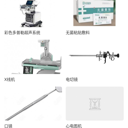
彩色多普勒超声系统
无菌粘贴敷料
X线机
电切镜
口镜
心电图机