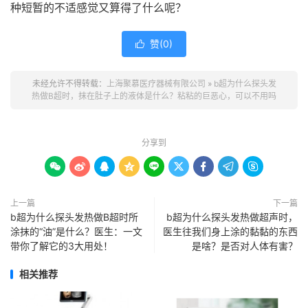
种短暂的不适感觉又算得了什么呢？
赞(
0
)

未经允许不得转载：
上海聚慕医疗器械有限公司
»
b超为什么探头发
热做B超时，抹在肚子上的液体是什么？粘粘的巨恶心，可以不用吗
分享到









上一篇
下一篇
b超为什么探头发热做B超时所
b超为什么探头发热做超声时，
涂抹的“油”是什么？医生：一文
医生往我们身上涂的黏黏的东西
带你了解它的3大用处！
是啥？是否对人体有害？
相关推荐