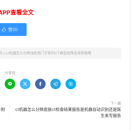
APP查看全文
赞(
0
)

司
»
ct机器怎么分辨浅析西门子系列CT典型故障及排除策略
分享到





下一篇
一附
ct机器怎么分辨皮肤ct检查结果报告是机器自动识别还是医
生来写报告