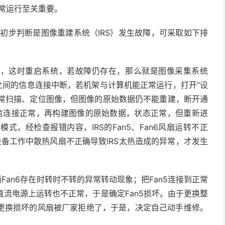
常运行至关重要。
初步判断是图像重建系统（IRS）发生故障，可采取如下排
描，这时重启系统，若故障仍存在，那么就是图像采集系统
三者之间的信息连接中断，若机架与计算机能正常运行，打开“设
正常扫描、定位图像，但图像的原始数据仍不能重建，断开通
若通信连接正常，再构建图像的原始数据，状态正常，但重新进
，经检查报错内容，IRS的Fan5、Fan6风扇运转不正
是设备工作中散热风扇不正确导致IRS太热造成的异常，才发生
而Fan6存在时转时不转的异常转动现象；把Fan5连接到正常
直流电源上运转也不正常，于是确定Fan5损坏。由于更换整
更换损坏的风扇被厂家拒绝了，于是，决定自己动手维修。