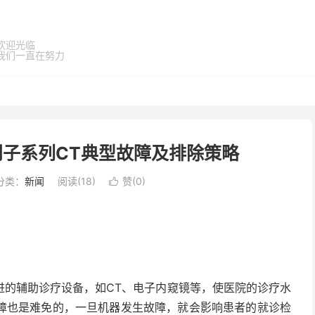
欢迎光临
我们一直在努力
门子系列CT典型故障及排除策略
分类：
新闻
阅读(
18
)
赞(
0
)

进的辅助诊疗设备，如CT、电子内窥镜等，使医院的诊疗水
障也是难免的，一旦机器发生故障，就会影响患者的就诊检