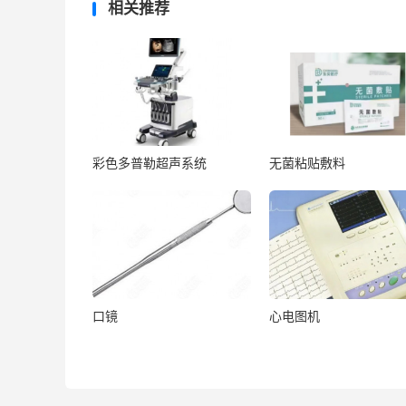
相关推荐
彩色多普勒超声系统
无菌粘贴敷料
口镜
心电图机