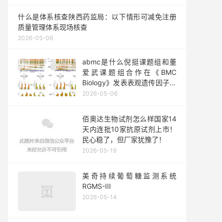
什么是体系核查陕西药监局：以下情形可减免注册
质量管理体系现场核查
2026-05-06
abmc是什么倪挺课题组和董
爱武课题组合作在《BMC
Biology》发表表观遗传因子调
控内含子保留的研究成果
2026-05-06
佰奥达生物试剂怎么样国家14
天内连批10家抗原试剂上市！
民心稳了，但厂家犹豫了！
2026-05-19
美奇持续葡萄糖监测系统
RGMS-III
2026-05-14