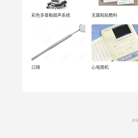
彩色多普勒超声系统
无菌粘贴敷料
口镜
心电图机
许可