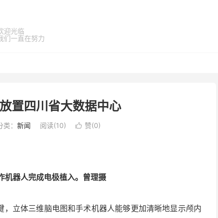
欢迎光临
我们一直在努力
么放置四川省大数据中心
分类：
新闻
阅读(
10
)
赞(
0
)

作机器人完成电极植入。曾理摄
键，立体三维脑电图和手术机器人能够更加清晰地显示颅内