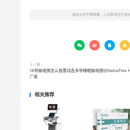
未经允许不得转载：
上海聚慕医疗器




上一篇
16导脑电图怎么放置动态多导睡眠脑电图仪NatusTrex 
厂家
相关推荐