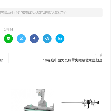
械有限公司
»
16导脑电图怎么放置四川省大数据中心
分享到





下一篇
HD
16导脑电图怎么放置失眠要做哪些检查