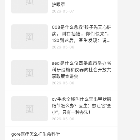
护眼罩
2026-05-07
008是什么急救“孩子先天心脏
病，刚在抽搐，你们快来”，
120到达后，医生发现：说的
是宠物狗
2026-05-06
aed是什么仪器娄底市举办省
科研设施和仪器向社会开放共
享政策宣讲会
2026-05-06
cv手术全称叫什么查出甲状腺
结节怎么办？医生：想让它“变
小”，只有一种办法！
2026-05-06
gore医疗怎么样生命科学