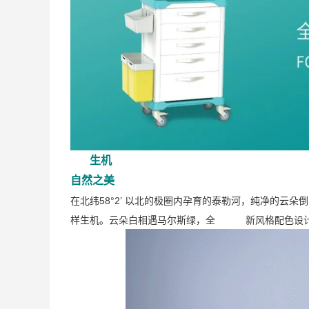
生机
自然之美
在北纬58°2’ 以北的极圈内孕育的泰勒河，纯净的云
样生机。云朵白相遇马尔斯绿，全 新风格配色设计