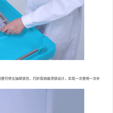
间便可将五抽屉锁住，巧妙容纳崩溃锁设计，实现一次使用一次补