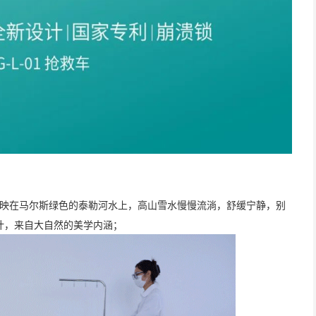
朵倒映在马尔斯绿色的泰勒河水上，高山雪水慢慢流淌，舒缓宁静，别
，来自大自然的美学内涵；