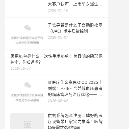
大客户认可，上市前夕派生分
立公司剥离资产存疑
2026-05-19
子宫导管是什么子宫动脉栓塞
（UAE）术中质量控制
2026-05-07
医用垫单是什么一次性手术垫单：美容院的隐形保
护伞，你知道吗？
2026-05-07
hf医疗什么意思QICC 2025｜
刘斌：HFrEF 合并低血压患者
的临床管理与治疗优化—— 解
读 2025 ESC-HFA 临床共识声
2026-05-06
明
供氧系统怎么注册口碑好的医
疗设备带厂家实力推荐：医院
场景需求选型指南