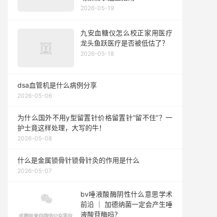
2026-05-19
九安血糖仪怎么校正家用医疗
龙头鱼跃医疗是否被低估了？
2026-05-18
dsa血管机是什么病例分享
2026-05-06
为什么国外不用y型留置针价格留置针“留不住”？一
护士竟这样处理，大写的牛！
2026-05-08
什么是金属锁骨针锁骨针灸的作用是什么
2026-05-07
bv唾液酸酶阴性什么意思学术
前沿 ｜ 加德纳菌一定会产生唾
液酸苷酶吗？